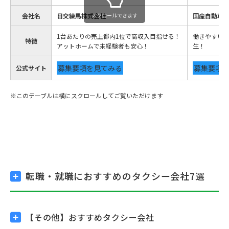
会社名
日交練馬株式会社
スクロールできます
国産自動車
1台あたりの売上都内1位で高収入目指せる！
働きやすい
特徴
アットホームで未経験者も安心！
生！
募集要項を見てみる
募集要項
公式サイト
転職・就職におすすめの
タクシー会社7選
【その他】
おすすめタクシー会社