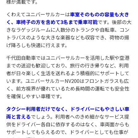
様が満載です。
くわえてユニバーサルカーは
車室そのものの容量も大き
く、車椅子の方を含めて3名まで乗車可能
です。後部の大
きなラゲッジルームに人数分のトランクや自転車、コン
トラバスのような大きな楽器なども収容でき、荷物の揚
げ降ろしも快適に行えます。
千代田自動車ではユニバーサルカーを活用した駅や空港
までの送迎も歓迎しており、旅行の行き帰りなど、利用
者が日々楽しく生活を送れるよう積極的にサポートして
います。ユニバーサルカーNV200はフロントガラスも広
く、前方視界が優れているため長時間の運転でも安全性
を確保しやすい車種です。
タクシー利用者だけでなく、ドライバーにもやさしい車
両と言える
でしょう。利用者へのきめ細かなサービス提
供をドライバー各自に依存するのはなく、車両面からも
サポートしてもらえるので、ドライバーとしても仕事が