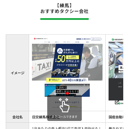
【練馬】
おすすめタクシー会社
イメージ
会社名
日交練馬株式会社
スクロールできます
国産自動車
1台あたりの売上都内1位で高収入目指せる！
働きやすい