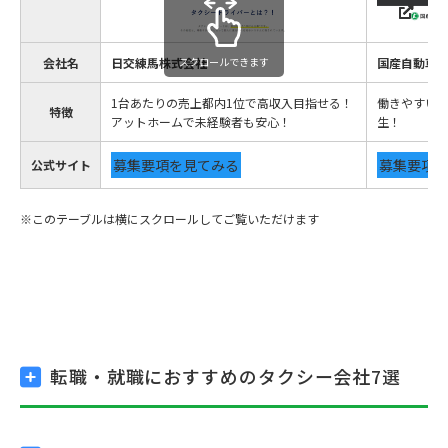
会社名
日交練馬株式会社
スクロールできます
国産自動車
1台あたりの売上都内1位で高収入目指せる！
働きやすい
特徴
アットホームで未経験者も安心！
生！
募集要項を見てみる
募集要項
公式サイト
転職・就職におすすめの
タクシー会社7選