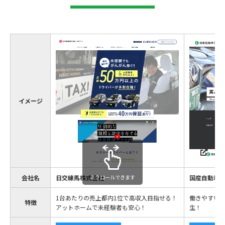
イメージ
会社名
日交練馬株式会社
スクロールできます
国産自動車
1台あたりの売上都内1位で高収入目指せる！
働きやすい
特徴
アットホームで未経験者も安心！
生！