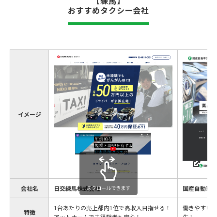
【練馬】
おすすめタクシー会社
イメージ
会社名
日交練馬株式会社
スクロールできます
国産自動車
1台あたりの売上都内1位で高収入目指せる！
働きやすい
特徴
アットホームで未経験者も安心！
生！