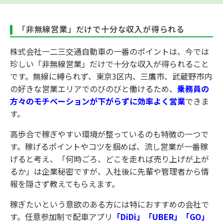
「非無線営業」だけで十分な収入が得られる
株式会社一二三交通自動車の一番のポイントは、今では
珍しい「非無線営業」だけで十分な収入が得られること
です。無線に縛られず、東京3区内、三鷹市、武蔵野市内
の好きな営業エリアでのびのびと働けるため、
乗務員の
方々のモチベーションが下がらずに効率よく営業
できま
す。
高歩合で稼ぎやすい環境が整っているのも特徴の一つで
す。稼げるポイントやコツを掴めば、流し営業が一番稼
げると考え、「何時ごろ、どこを走れば売り上げが上が
るか」は企業秘密ですが、入社後に先輩や管理者から情
報を隠さず教えてもらえます。
稼ぎたいという意欲のある方には特におすすめの会社で
す。任意参加制で配車アプリ
「DiDi」「UBER」「GO」