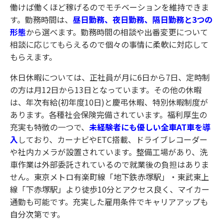
働けば働くほど稼げるのでモチベーションを維持できま
す。勤務時間は、
昼日勤務、夜日勤務、隔日勤務と3つの
形態
から選べます。勤務時間の相談や出番変更について
相談に応じてもらえるので個々の事情に柔軟に対応して
もらえます。
休日休暇については、正社員が月に6日から7日、定時制
の方は月12日から13日となっています。その他の休暇
は、年次有給(初年度10日)と慶弔休暇、特別休暇制度が
あります。各種社会保険完備されています。福
利厚生の
充実も特徴の一つで、
未経験者にも優しい全車AT車を導
入
しており、カーナビやETC搭載、ドライブレコーダー
や社内カメラが設置されています。整備工場があり、洗
車作業は外部委託されているので就業後の負担はありま
せん。東京メトロ有楽町線「地下鉄赤塚駅」・東武東上
線「下赤塚駅」より徒歩10分とアクセス良く、マイカー
通勤も可能です。充実した雇用条件でキャリアアップも
自分次第です。