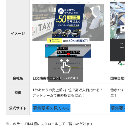
イメージ
会社名
日交練馬株式会社
スクロールできます
国産自動車
1台あたりの売上都内1位で高収入目指せる！
働きやすい
特徴
アットホームで未経験者も安心！
生！
募集要項を見てみる
募集要項
公式サイト