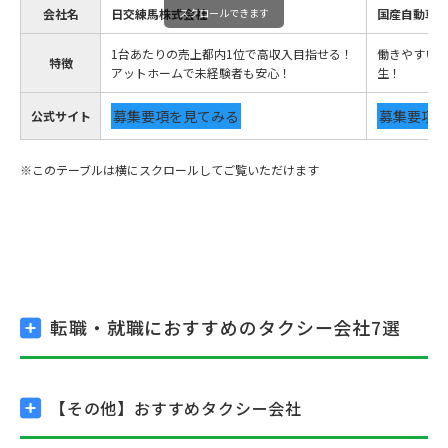
会社名
日交練馬株式会社
スクロールできます
国産自動車
1台あたりの売上都内1位で高収入目指せる！
働きやすい
特徴
アットホームで未経験者も安心！
生！
募集要項を見てみる
募集要項
公式サイト
転職・就職におすすめの
タクシー会社7選
【その他】
おすすめタクシー会社