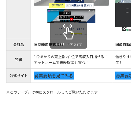
会社名
日交練馬株式会社
スクロールできます
国産自動車
1台あたりの売上都内1位で高収入目指せる！
働きやすい
特徴
アットホームで未経験者も安心！
生！
募集要項を見てみる
募集要項
公式サイト